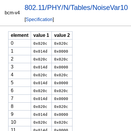
802.11/PHY/N/Tables/NoiseVar10
bcm-v4
[
Specification
]
element
value 1
value 2
0
0x020c
0x020c
1
0x014d
0x0000
2
0x020c
0x020c
3
0x014d
0x0000
4
0x020c
0x020c
5
0x014d
0x0000
6
0x020c
0x020c
7
0x014d
0x0000
8
0x020c
0x020c
9
0x014d
0x0000
10
0x020c
0x020c
11
0x014d
0x0000