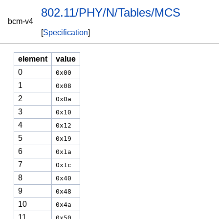
802.11/PHY/N/Tables/MCS
bcm-v4
[
Specification
]
element
value
0
0x00
1
0x08
2
0x0a
3
0x10
4
0x12
5
0x19
6
0x1a
7
0x1c
8
0x40
9
0x48
10
0x4a
11
0x50